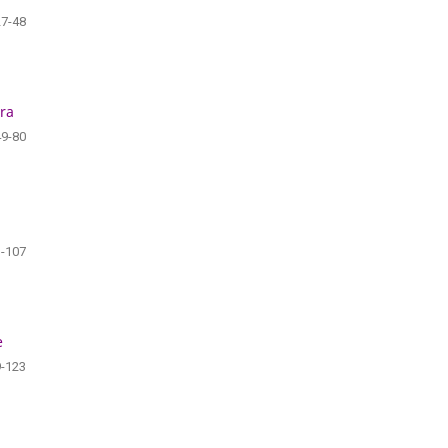
27-48
ara
49-80
-107
e
-123