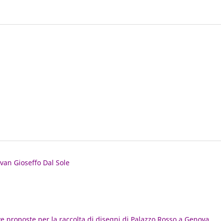
iovan Gioseffo Dal Sole
e proposte per la raccolta di disegni di Palazzo Rosso a Genova