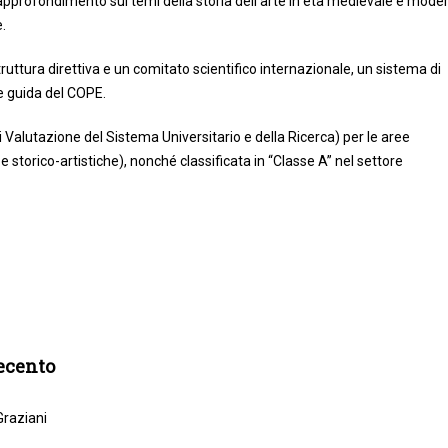
i approfondimento sui temi della storia dell’arte in età medievale e mode
e.
truttura direttiva e un comitato scientifico internazionale, un sistema di
e guida del COPE.
 Valutazione del Sistema Universitario e della Ricerca) per le aree
e e storico-artistiche), nonché classificata in “Classe A” nel settore
tecento
Graziani