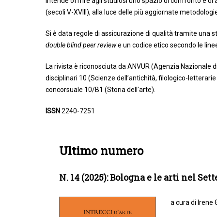
Intende offrire agli studiosi uno spazio di confronto e d
(secoli V-XVIII), alla luce delle più aggiornate metodologi
Si è data regole di assicurazione di qualità tramite una s
double blind peer review
e un codice etico secondo le line
La rivista è riconosciuta da ANVUR (Agenzia Nazionale di
disciplinari 10 (Scienze dell’antichità, filologico-letterari
concorsuale 10/B1 (Storia dell’arte).
ISSN
2240-7251
Ultimo numero
N. 14 (2025): Bologna e le arti nel Set
a cura di Irene 