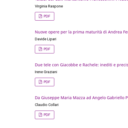
Virginia Raspone
PDF
Nuove opere per la prima maturità di Andrea Fer
Davide Lipari
PDF
Due tele con Giacobbe e Rachele: inediti e precisaz
Irene Graziani
PDF
Da Giuseppe Maria Mazza ad Angelo Gabriello Piò
Claudio Collari
PDF