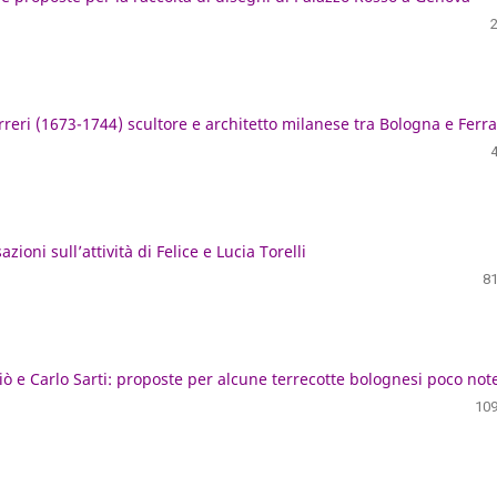
reri (1673-1744) scultore e architetto milanese tra Bologna e Ferr
ioni sull’attività di Felice e Lucia Torelli
81
 e Carlo Sarti: proposte per alcune terrecotte bolognesi poco not
109