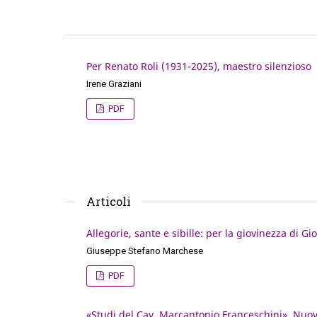
Per Renato Roli (1931-2025), maestro silenzioso
Irene Graziani
PDF
Articoli
Allegorie, sante e sibille: per la giovinezza di G
Giuseppe Stefano Marchese
PDF
«Studi del Cav. Marcantonio Franceschini». Nuov